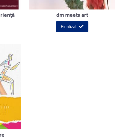
eriență
dm meets art
Finalizat
re