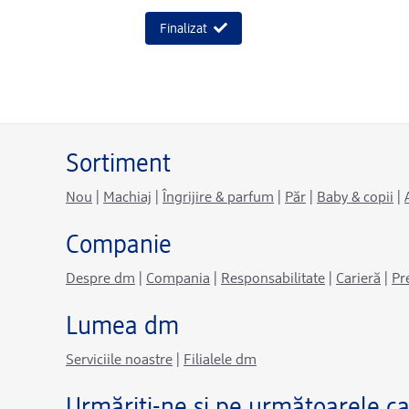
Finalizat
Sortiment
Nou
|
Machiaj
|
Îngrijire & parfum
|
Păr
|
Baby & copii
|
Companie
Despre dm
|
Compania
|
Responsabilitate
|
Carieră
|
Pr
Lumea dm
Serviciile noastre
|
Filialele dm
Urmăriți-ne și pe următoarele c