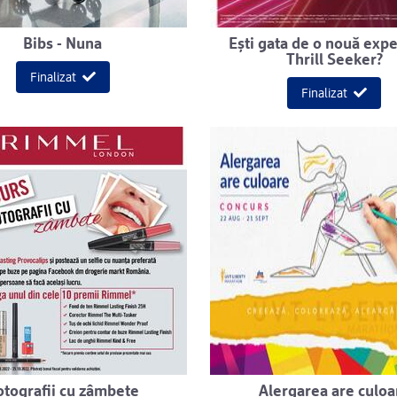
Bibs - Nuna
Ești gata de o nouă exp
Thrill Seeker?
Finalizat
Finalizat
otografii cu zâmbete
Alergarea are culoa