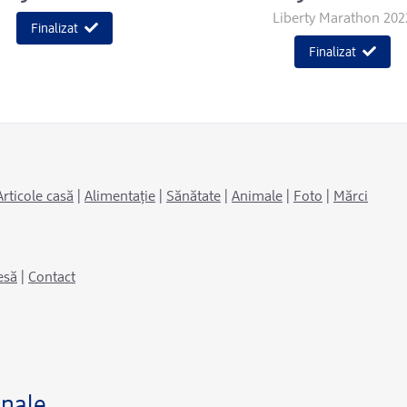
Liberty Marathon 202
Finalizat
Finalizat
Articole casă
|
Alimentație
|
Sănătate
|
Animale
|
Foto
|
Mărci
esă
|
Contact
anale