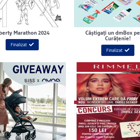
berty Marathon 2024
Câștigați un dmBox p
Curățenie!
Finalizat
Finalizat